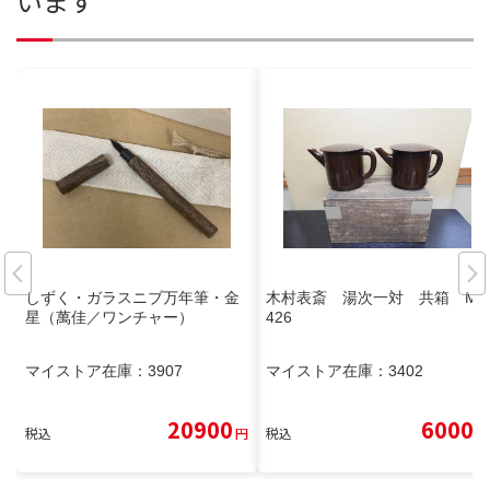
います
しずく・ガラスニブ万年筆・金
木村表斎 湯次一対 共箱 MA
星（萬佳／ワンチャー）
426
マイストア在庫：
3907
マイストア在庫：
3402
20900
6000
税込
円
税込
円