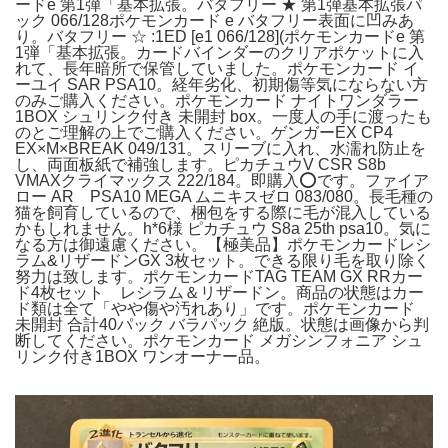
ードe 第1弾「基本拡張。バタフリー ★ 第1弾基本拡張パ
ック 066/128ポケモンカード e バタフリー表面に凹みあ
り。バタフリー ☆ :1ED [e1 066/128](ポケモンカードe 第
1弾「基本拡張。カードバインダーのクリアポケットに入
れて、長年暗所で保管していました。ポケモンカード イ
ーユイ SAR PSA10。経年劣化、初期傷等気にならない方
のみご購入ください。ポケモンカード ナイトワンダラー
1BOX シュリンク付き 未開封 box。一度人の手に渡ったも
のとご理解の上でご購入ください。ゲンガーEX CP4
EX×M×BREAK 049/131。スリーブに入れ、水濡れ防止を
し、両面板紙で補強します。ピカチュウV CSR S8b
VMAXクライマックス 222/184。即購入⭕️です。ファイア
ロー AR PSA10 MEGA ムニキスゼロ 083/080。長毛種の
猫を飼育しているので、梱包をする際に毛が混入している
かもしれません。h*6様 ピカチュウ S8a 25th psa10。気に
なる方は御遠慮ください。【極美品】ポケモンカードレシ
ラム&リザードンGX 3枚セット。できる限り毛を取り除く
努力は致します。ポケモンカードTAG TEAM GX RRカー
ド4枚セット レシラム＆リザードン。商品の状態はカー
ド類は全て「やや傷や汚れあり」です。ポケモンカード
未開封 合計40パック バラパック 絶版。状態は画像から判
断してください。ポケモンカード メガシンフォニア シュ
リンク付き1BOX ワンオーナー品。