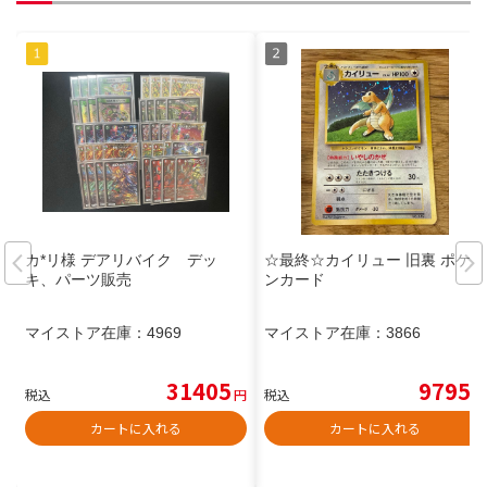
カ*リ様 デアリバイク デッ
☆最終☆カイリュー 旧裏 ポケモ
キ、パーツ販売
ンカード
マイストア在庫：
4969
マイストア在庫：
3866
31405
9795
税込
円
税込
円
カートに入れる
カートに入れる