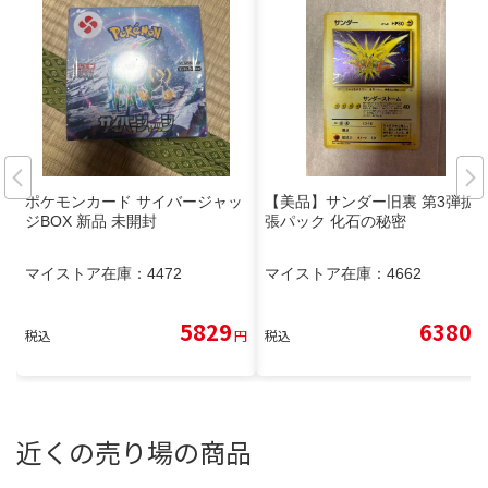
ポケモンカード サイバージャッ
【美品】サンダー旧裏 第3弾拡
ジBOX 新品 未開封
張パック 化石の秘密
マイストア在庫：
4472
マイストア在庫：
4662
5829
6380
税込
円
税込
円
近くの売り場の商品