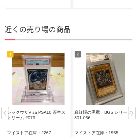
近くの売り場の商品
レックウザV sa PSA10 蒼空ス
真紅眼の黒竜 BGS レリーフ
トリーム #076
301-056
マイストア在庫：
2267
マイストア在庫：
1965