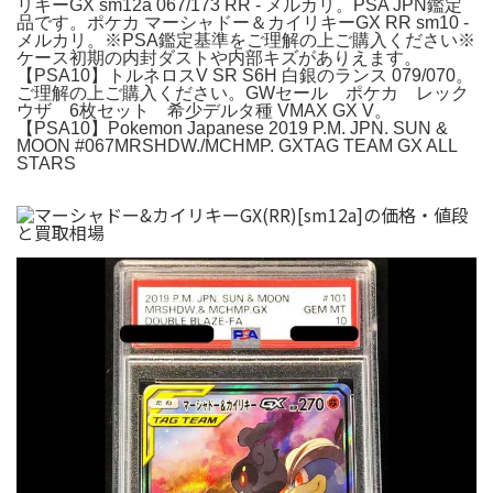
リキーGX sm12a 067/173 RR - メルカリ。PSA JPN鑑定
品です。ポケカ マーシャドー＆カイリキーGX RR sm10 -
メルカリ。※PSA鑑定基準をご理解の上ご購入ください※
ケース初期の内封ダストや内部キズがありえます。
【PSA10】トルネロスV SR S6H 白銀のランス 079/070。
ご理解の上ご購入ください。GWセール ポケカ レック
ウザ 6枚セット 希少デルタ種 VMAX GX V。
【PSA10】Pokemon Japanese 2019 P.M. JPN. SUN &
MOON #067MRSHDW./MCHMP. GXTAG TEAM GX ALL
STARS