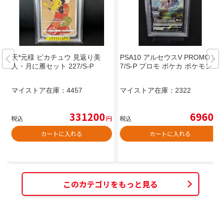
天*元様 ピカチュウ 見返り美
PSA10 アルセウスV PROMO 26
人・月に雁セット 227/S-P
7/S-P プロモ ポケカ ポケモン
マイストア在庫：
4457
マイストア在庫：
2322
331200
6960
税込
円
税込
円
カートに入れる
カートに入れる
このカテゴリをもっと見る