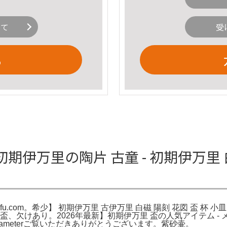
いて
受
る
伊万里の陶片 古童 - 初期伊万里 
fufu.com。希少】 初期伊万里 古伊万里 白磁 陽刻 花図 盃 杯 
2026年最新】初期伊万里 盃の人気アイテム - メルカリ。- Materia
 7.5 cm in diameterご覧いただきありがとうございます。紫砂壷。