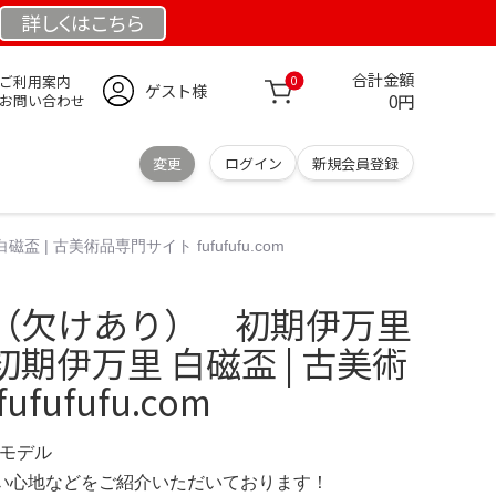
詳しくは
こちら
合計金額
ご利用案内
0
ゲスト様
0円
お問い合わせ
変更
ログイン
新規会員登録
| 古美術品専門サイト fufufufu.com
（欠けあり） 初期伊万里
 初期伊万里 白磁盃 | 古美術
fufufu.com
限定モデル
の使い心地などをご紹介いただいております！