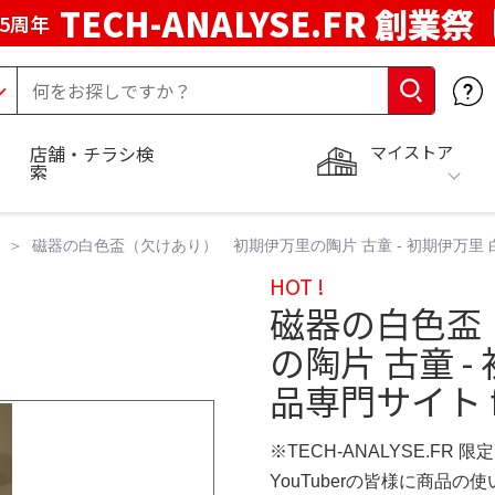
TECH-ANALYSE.FR 創業祭
5周年
マイストア
店舗・チラシ検
索
磁器の白色盃（欠けあり） 初期伊万里の陶片 古童 - 初期伊万里 白磁盃 
HOT !
磁器の白色盃
の陶片 古童 -
品専門サイト fu
※TECH-ANALYSE.FR 
YouTuberの皆様に商品