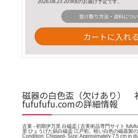
2026.08.23 20:8頃のお届け予定です。
受け取り方法・送料につ
カートに入れ
磁器の白色盃（欠けあり） 初期
fufufufu.comの詳細情報
古童 - 初期伊万里 白磁盃 | 古美術品専門サイト fufu
里 ひょうげた鎬白磁盃 江戸初。軽い白色の磁器製の盃、欠けあり。
Condition: Chipped- Size: Approximately