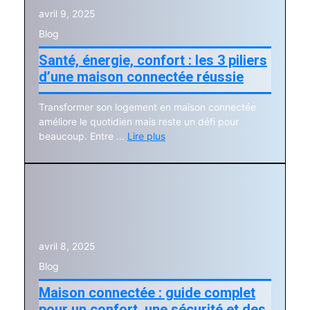
avril 9, 2025
Blog
Santé, énergie, confort : les 3 piliers
d’une maison connectée réussie
Transformer son logement en maison connectée
améliore le quotidien mais reste un défi pour
beaucoup. Entre …
Lire plus
avril 8, 2025
Blog
Maison connectée : guide complet
pour un confort, une sécurité et des