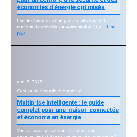
économies d’énergie optimisés
Las des factures d’énergie trop élevées et du
manque de contrôle sur votre habitat ? La …
Lire
plus
avril 5, 2025
Gestion de l’énergie et durabilité
Multiprise intelligente : le guide
complet pour une maison connectée
et économe en énergie
Vous en avez assez des chargeurs qui
s’accumulent et des prises murales surchargées ?