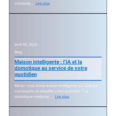
connecté …
Lire plus
avril 16, 2025
Blog
Maison intelligente : l’IA et la
domotique au service de votre
quotidien
Rêvez-vous d’une maison intelligente qui anticipe
vos besoins et simplifie votre quotidien ? La
domotique moderne, …
Lire plus