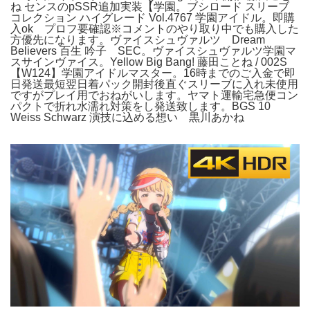
ね センスのpSSR追加実装【学園。ブシロード スリーブ
コレクション ハイグレード Vol.4767 学園アイドル。即購
入ok プロフ要確認※コメントのやり取り中でも購入した
方優先になります。ヴァイスシュヴァルツ Dream
Believers 百生 吟子 SEC。ヴァイスシュヴァルツ学園マ
スサインヴァイス。Yellow Big Bang! 藤田ことね / 002S
【W124】学園アイドルマスター。16時までのご入金で即
日発送最短翌日着パック開封後直ぐスリーブに入れ未使用
ですがプレイ用でおねがいします。ヤマト運輸宅急便コン
パクトで折れ水濡れ対策をし発送致します。BGS 10
Weiss Schwarz 演技に込める想い 黒川あかね