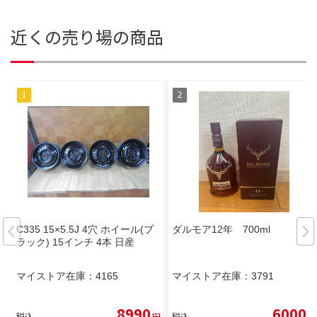
近くの売り場の商品
C335 15×5.5J 4穴 ホイール(ブ
ダルモア12年 700ml
ラック) 15インチ 4本 日産
マイストア在庫：
4165
マイストア在庫：
3791
8990
6000
税込
円
税込
円