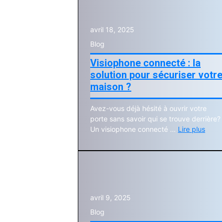
avril 18, 2025
Blog
Visiophone connecté : la
solution pour sécuriser votr
maison ?
Avez-vous déjà hésité à ouvrir votre
porte sans savoir qui se trouve derrière?
Un visiophone connecté …
Lire plus
avril 9, 2025
Blog