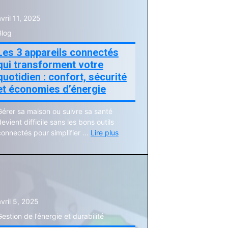
avril 11, 2025
Blog
Les 3 appareils connectés
qui transforment votre
quotidien : confort, sécurité
et économies d’énergie
Gérer sa maison ou suivre sa santé
evient difficile sans les bons outils
connectés pour simplifier …
Lire plus
avril 5, 2025
Gestion de l’énergie et durabilité