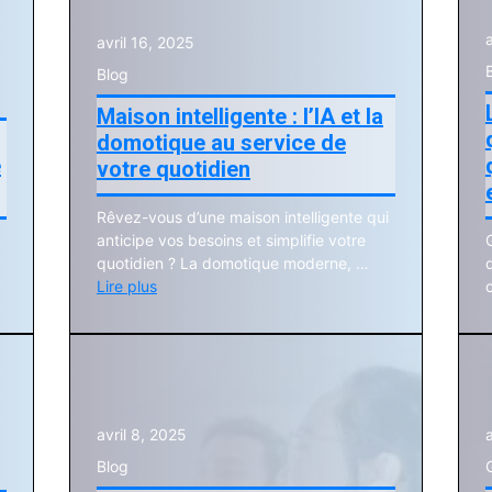
avril 16, 2025
Blog
Maison intelligente : l’IA et la
domotique au service de
e
votre quotidien
Rêvez-vous d’une maison intelligente qui
anticipe vos besoins et simplifie votre
quotidien ? La domotique moderne, …
d
Lire plus
avril 8, 2025
Blog