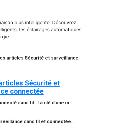
aison plus intelligente. Découvrez
ligents, les éclairages automatiques
rgie.
es articles Sécurité et surveillance
articles Sécurité et
nce connectée
Visiophone connecté sans fil : La clé d’une maison connectée et sécurisée
Caméra de surveillance sans fil et connectée à internet : Sécurisez votre maison intelligemment