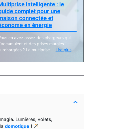
Multiprise intelligente : le
guide complet pour une
maison connectée et
économe en énergie
Vous en avez assez des chargeurs qui
s’accumulent et des prises murales
surchargées ? La multiprise …
Lire plus
magie. Lumières, volets,
 la
domotique
!