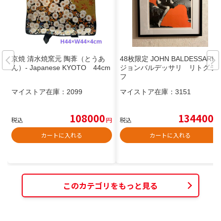
京焼 清水焼窯元 陶葊（とうあ
48枚限定 JOHN BALDESSARI
ん）- Japanese KYOTO 44cm
ジョンバルデッサリ リトグラ
フ
マイストア在庫：
2099
マイストア在庫：
3151
108000
134400
税込
円
税込
円
カートに入れる
カートに入れる
このカテゴリをもっと見る