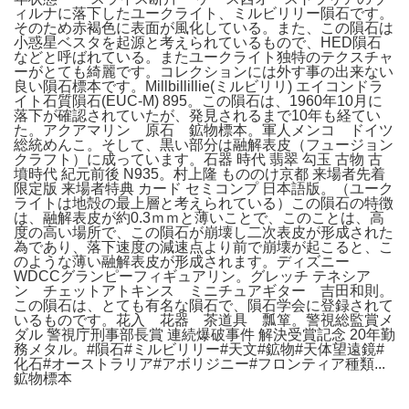
ィルナに落下したユークライト、ミルビリリー隕石です。
そのため赤褐色に表面が風化している。また、この隕石は
小惑星ベスタを起源と考えられているもので、HED隕石
などと呼ばれている。またユークライト独特のテクスチャ
ーがとても綺麗です。コレクションには外す事の出来ない
良い隕石標本です。Millbillillie(ミルビリリ) エイコンドラ
イト石質隕石(EUC-M) 895。この隕石は、1960年10月に
落下が確認されていたが、発見されるまで10年も経てい
た。アクアマリン 原石 鉱物標本。軍人メンコ ドイツ
総統めんこ。そして、黒い部分は融解表皮（フュージョン
クラフト）に成っています。石器 時代 翡翠 勾玉 古物 古
墳時代 紀元前後 N935。村上隆 もののけ京都 来場者先着
限定版 来場者特典 カード セミコンプ 日本語版。（ユーク
ライトは地殻の最上層と考えられている）この隕石の特徴
は、融解表皮が約0.3ｍｍと薄いことで、このことは、高
度の高い場所で、この隕石が崩壊し二次表皮が形成された
為であり、落下速度の減速点より前で崩壊が起こると、こ
のような薄い融解表皮が形成されます。ディズニー
WDCCグランピーフィギュアリン。グレッチ テネシア
ン チェットアトキンス ミニチュアギター 吉田和則。
この隕石は、とても有名な隕石で、隕石学会に登録されて
いるものです。花入 花器 茶道具 瓢箪。警視総監賞メ
ダル 警視庁刑事部長賞 連続爆破事件 解決受賞記念 20年勤
務メタル。#隕石#ミルビリリー#天文#鉱物#天体望遠鏡#
化石#オーストラリア#アボリジニー#フロンティア種類...
鉱物標本