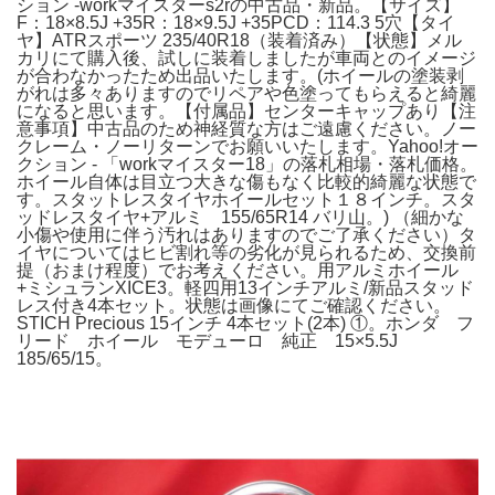
ション -workマイスターs2rの中古品・新品。【サイズ】
F：18×8.5J +35R：18×9.5J +35PCD：114.3 5穴【タイ
ヤ】ATRスポーツ 235/40R18（装着済み）【状態】メル
カリにて購入後、試しに装着しましたが車両とのイメージ
が合わなかったため出品いたします。(ホイールの塗装剥
がれは多々ありますのでリペアや色塗ってもらえると綺麗
になると思います。【付属品】センターキャップあり【注
意事項】中古品のため神経質な方はご遠慮ください。ノー
クレーム・ノーリターンでお願いいたします。Yahoo!オー
クション - 「workマイスター18」の落札相場・落札価格。
ホイール自体は目立つ大きな傷もなく比較的綺麗な状態で
す。スタットレスタイヤホイールセット１８インチ。スタ
ッドレスタイヤ+アルミ 155/65R14 バリ山。) （細かな
小傷や使用に伴う汚れはありますのでご了承ください）タ
イヤについてはヒビ割れ等の劣化が見られるため、交換前
提（おまけ程度）でお考えください。用アルミホイール
+ミシュランXICE3。軽四用13インチアルミ/新品スタッド
レス付き4本セット。状態は画像にてご確認ください。
STICH Precious 15インチ 4本セット(2本) ①。ホンダ フ
リード ホイール モデューロ 純正 15×5.5J
185/65/15。