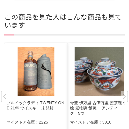
この商品を見た人はこんな商品も見て
います
ブルイックラディ TWENTY ON
骨董 伊万里 古伊万里 蓋茶碗 色
E 21年 ウイスキー 未開封
絵 煮物碗 飯碗 アンティー
ク 5つ
マイストア在庫：
2225
マイストア在庫：
3910