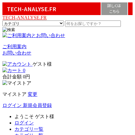
詳しくは
TECH-ANALYSE.FR
こちら
TECH-ANALYSE.FR
ご利用案内
お問い合わせ
ゲスト様
0
合計金額
0円
マイストア
変更
ログイン
新規会員登録
ようこそ
ゲスト様
ログイン
カテゴリ一覧