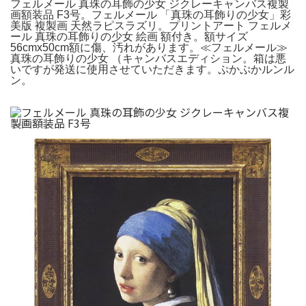
フェルメール 真珠の耳飾の少女 ジクレーキャンバス複製
画額装品 F3号。フェルメール 「真珠の耳飾りの少女」彩
美版 複製画 天然ラピスラズリ。プリントアート フェルメ
ール 真珠の耳飾りの少女 絵画 額付き。額サイズ
56cmx50cm額に傷、汚れがあります。≪フェルメール≫
真珠の耳飾りの少女 （キャンバスエディション。箱は悪
いですが発送に使用させていただきます。ぷかぷかルンル
ン。