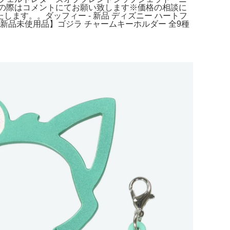
の際はコメントにてお願い致します※価格の相談に
す。。ダッフィー - 新品 ディズニー ハートフ
 新品未使用品】ゴジラ チャームキーホルダー 全9種