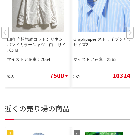
山内 有松塩縮コットンリネン
Graphpaper ストライプシャツ
バンドカラーシャツ 白 サイ
サイズ2
ズ3 M
マイストア在庫：
2064
マイストア在庫：
2363
7500
10324
税込
円
税込
円
近くの売り場の商品