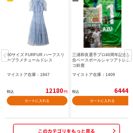
00サイズ FURFUR ハーフスリ
三浦和良選手プロ40周年記念試
ーブラメチュールドレス
合ベースボールシャツアトレチ
コ鈴鹿
マイストア在庫：
1847
マイストア在庫：
1409
12180
6444
税込
円
税込
円
カートに入れる
カートに入れる
このカテゴリをもっと見る