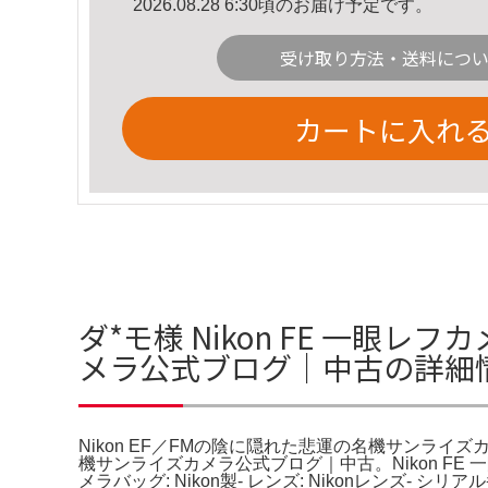
2026.08.28 6:30頃のお届け予定です。
受け取り方法・送料につ
カートに入れ
ダ*モ様 Nikon FE 一眼レフ
メラ公式ブログ｜中古の詳細
Nikon EF／FMの陰に隠れた悲運の名機サンライズカメラ
機サンライズカメラ公式ブログ｜中古。Nikon FE 一眼レ
メラバッグ: Nikon製- レンズ: Nikonレンズ- シリ