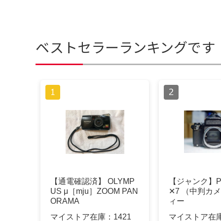
ベストセラーランキングです
【通電確認済】 OLYMP
【ジャンク】PE
US μ［mju］ZOOM PAN
✕7 （中判カ
ORAMA
ィー
マイストア在庫：
1421
マイストア在