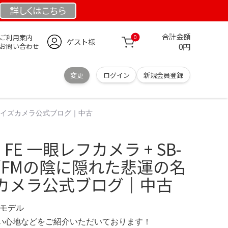
詳しくは
こちら
合計金額
ご利用案内
0
ゲスト様
0円
お問い合わせ
変更
ログイン
新規会員登録
機サンライズカメラ公式ブログ｜中古
n FE 一眼レフカメラ + SB-
 EF／FMの陰に隠れた悲運の名
カメラ公式ブログ｜中古
限定モデル
の使い心地などをご紹介いただいております！