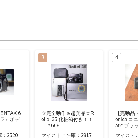
NTAX 6
☆完全動作＆超美品☆R
【完動品
メラ）ボデ
ollei 35 化粧箱付き！！
onica コニ
＃669
atic ブラ
庫：
2520
マイストア在庫：
2917
マイスト