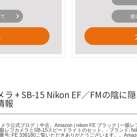
いて
受
る
カメラ + SB-15 Nikon EF／F
情報
公式ブログ｜中古。Amazon | nikon FE ブラック | 一
フカメラとSB-15スピードライトのセット。- ブランド: Nikon- 
アル番号: FE 336180ご覧いただきありがとうございます。。Amazon