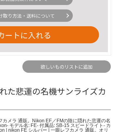
け取り方法・送料について
カートに入れる
欲しいものリストに追加
Mの陰に隠れた悲運の名機サンライズカ
眼レフカメラ 通販。Nikon EF／FMの陰に隠れた悲運の名
モデル名: FE- 付属品: SB-15 スピードライト- カ
 | nikon FE シルバー | 一眼レフカメラ 通販。オリ