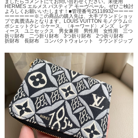
ましたらコメントにてお問い合わせください。未使用
HERMÈS エルメス バスティア モーヴペール。ぜひご検討
よろしくお願いいたします！■管理番号25118932ーーーー
ーーーーーー※この商品の購入先は、大手ブランドショッ
プで真贋済みとなります。LOUIS VUITTON モノグラム☆
ポシェットクレ ☆ケース。〈キーワード〉メンズ レデ
ィース ユニセックス 男女兼用 男性用 女性用 三つ
折り財布 二つ折り財布 3つ折り財布 2つ折り財布
折財布 長財布 コンパクトウォレット ラウンドジップ