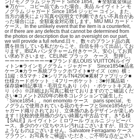
ン) / モノグラム ジャガード Since 1854。★全額返金保証
★万が一、コピー品であった場合。美品 ルイヴィトン モ
ノグラム ジャガード Since 1854 ジッピー コイン。また、
当方の過失により写真や説明文で判断できない不具合があ
った場合には、全額返金対応致します。MIU MIU カード・
ケース。In the unlikely event that the item is a counterfeit,
or if there are any defects that cannot be determined from
the photos or description due to an oversight on our part,
we will provide a full refund.日々、数々のブランド品の真
贋を担当している私だからこそ、自信を持って出品してお
ります。IBIZA パンダチャーム付きケース。安心してお買
い求め下さいませ。CELINE ブラック ケース 型押し。
ーーーーーーーーー■ブランド名LOUIS VUITTONルイヴ
ィトン■ラインモノグラム・ジャガード Since1854■品名
ケース■カラー系統ブラックホワイト■サイズ（cm）横：
11縦：8.5マチ：2■シリアルTN4290■素材ファブリック■
仕様カードポケット ：4フリーポケット ：3■付属品箱・
保存袋■特記事項・毛羽立ちあり（小）・ポケットキズあ
り（小）※詳細はお写真に載せておりますのでご確認くだ
さい■コメント2020年の秋冬コレクションで誕生した
「Since1854」。nori enomoto ケース paris special。モ
ノグラムで使用されている花のモチーフとSince1854がジ
ャガード織りされており、立体感のあるデザインが楽しめ
ます！比較的使用感の少ない綺麗な中古品です。き*る様
【SALE】ルイヴィトン ミロワール ヴェルニ ジッピーパ
ース。多少のケバ立ちやスレ汚れはございますが、目立つ
ようなものはございません。Salvatore Ferragamo ケース
ブラウン。お写真をご確認いただき、ご不明な点がござい