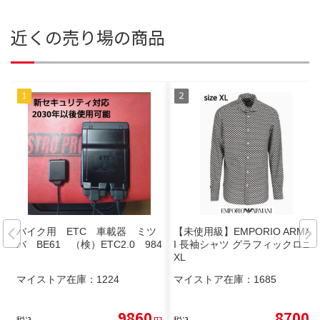
近くの売り場の商品
バイク用 ETC 車載器 ミツ
【未使用級】EMPORIO ARMAN
バ BE61 （検）ETC2.0 984
I 長袖シャツ グラフィックロゴ
XL
マイストア在庫：
1224
マイストア在庫：
1685
9860
8700
税込
円
税込
円