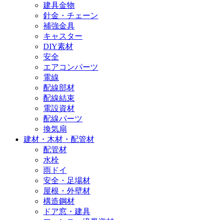
建具金物
針金・チェーン
補強金具
キャスター
DIY素材
安全
エアコンパーツ
電線
配線部材
配線結束
電設資材
配線パーツ
換気扇
建材・木材・配管材
配管材
水栓
雨ドイ
安全・足場材
屋根・外壁材
構造鋼材
ドア窓・建具