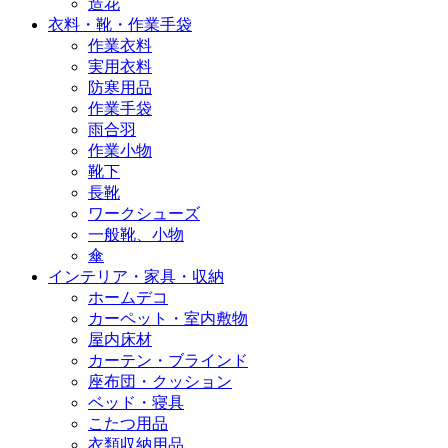
造花
衣料・靴・作業手袋
作業衣料
実用衣料
防寒用品
作業手袋
雨合羽
作業小物
靴下
長靴
ワークシューズ
一般靴、小物
傘
インテリア・家具・収納
ホームデコ
カーペット・室内敷物
屋内床材
カーテン・ブラインド
座布団・クッション
ベッド・寝具
こたつ用品
衣類収納用品