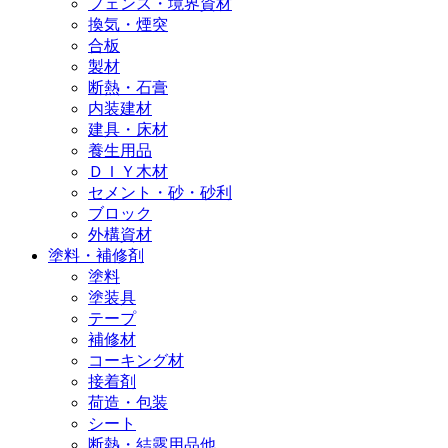
フェンス・境界資材
換気・煙突
合板
製材
断熱・石膏
内装建材
建具・床材
養生用品
ＤＩＹ木材
セメント・砂・砂利
ブロック
外構資材
塗料・補修剤
塗料
塗装具
テープ
補修材
コーキング材
接着剤
荷造・包装
シート
断熱・結露用品他