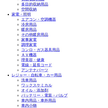
多目的収納用品
空間収納
家電・照明
エアコン・空調機器
冷房用品
暖房用品
その他暖房用品
家事家電
調理家電
コンロ・ガス器具用品
ＡＶ機器
理美容・健康
電線・延長コード
アンテナパーツ
レジャー・自転車・カー用品
洗車用品
ワックスケミカル
オイル・添加剤
バッテリー・電装・バルブ
車内用品・車外用品
車内小物