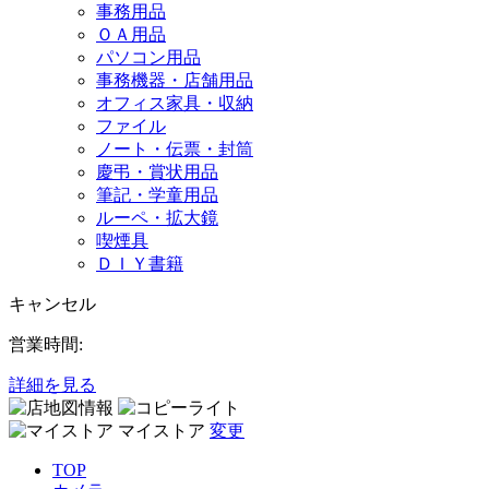
事務用品
ＯＡ用品
パソコン用品
事務機器・店舗用品
オフィス家具・収納
ファイル
ノート・伝票・封筒
慶弔・賞状用品
筆記・学童用品
ルーペ・拡大鏡
喫煙具
ＤＩＹ書籍
キャンセル
営業時間:
詳細を見る
マイストア
変更
TOP