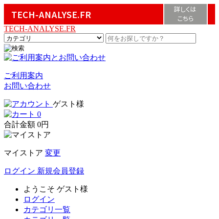
詳しくは
TECH-ANALYSE.FR
こちら
TECH-ANALYSE.FR
ご利用案内
お問い合わせ
ゲスト様
0
合計金額
0円
マイストア
変更
ログイン
新規会員登録
ようこそ
ゲスト様
ログイン
カテゴリ一覧