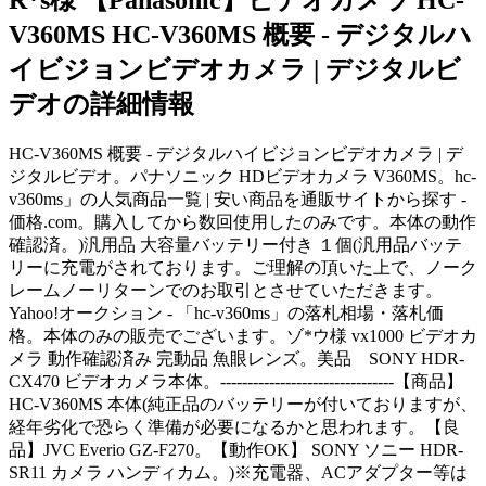
V360MS HC-V360MS 概要 - デジタルハ
イビジョンビデオカメラ | デジタルビ
デオの詳細情報
HC-V360MS 概要 - デジタルハイビジョンビデオカメラ | デ
ジタルビデオ。パナソニック HDビデオカメラ V360MS。hc-
v360ms」の人気商品一覧 | 安い商品を通販サイトから探す -
価格.com。購入してから数回使用したのみです。本体の動作
確認済。)汎用品 大容量バッテリー付き １個(汎用品バッテ
リーに充電がされております。ご理解の頂いた上で、ノーク
レームノーリターンでのお取引とさせていただきます。
Yahoo!オークション - 「hc-v360ms」の落札相場・落札価
格。本体のみの販売でございます。ゾ*ウ様 vx1000 ビデオカ
メラ 動作確認済み 完動品 魚眼レンズ。美品 SONY HDR-
CX470 ビデオカメラ本体。--------------------------------【商品】
HC-V360MS 本体(純正品のバッテリーが付いておりますが、
経年劣化で恐らく準備が必要になるかと思われます。【良
品】JVC Everio GZ-F270。【動作OK】 SONY ソニー HDR-
SR11 カメラ ハンディカム。)※充電器、ACアダプター等は