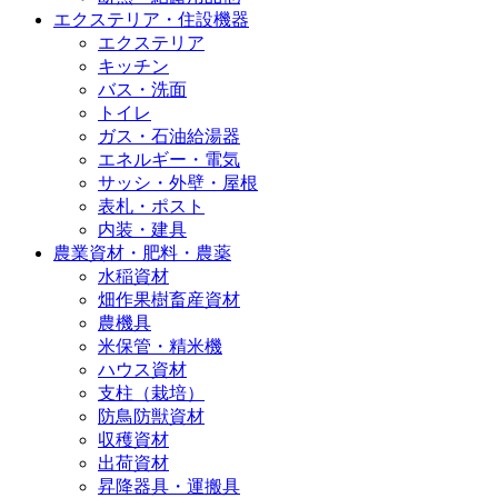
エクステリア・住設機器
エクステリア
キッチン
バス・洗面
トイレ
ガス・石油給湯器
エネルギー・電気
サッシ・外壁・屋根
表札・ポスト
内装・建具
農業資材・肥料・農薬
水稲資材
畑作果樹畜産資材
農機具
米保管・精米機
ハウス資材
支柱（栽培）
防鳥防獣資材
収穫資材
出荷資材
昇降器具・運搬具