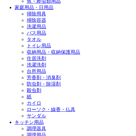
魚・爬虫類用品
家庭用品・日用品
掃除用具
掃除容器
洗濯用品
バス用品
タオル
トイレ用品
収納用品・収納保護用品
住居洗剤
洗濯洗剤
台所用品
芳香剤・消臭剤
防虫剤・除湿剤
殺虫剤
紙
カイロ
ローソク・線香・仏具
サンダル
キッチン用品
調理器具
調理用品