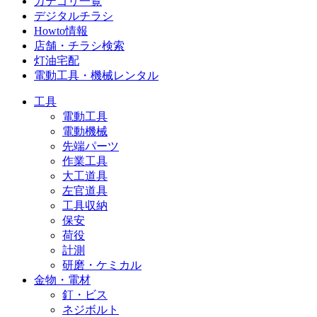
カテゴリ一覧
デジタルチラシ
Howto情報
店舗・チラシ検索
灯油宅配
電動工具・機械レンタル
工具
電動工具
電動機械
先端パーツ
作業工具
大工道具
左官道具
工具収納
保安
荷役
計測
研磨・ケミカル
金物・電材
釘・ビス
ネジボルト