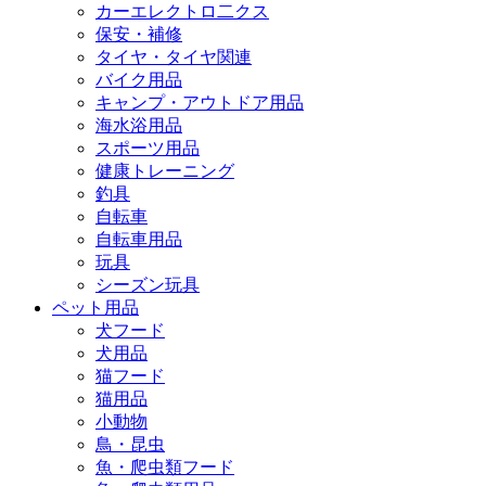
カーエレクトロ二クス
保安・補修
タイヤ・タイヤ関連
バイク用品
キャンプ・アウトドア用品
海水浴用品
スポーツ用品
健康トレーニング
釣具
自転車
自転車用品
玩具
シーズン玩具
ペット用品
犬フード
犬用品
猫フード
猫用品
小動物
鳥・昆虫
魚・爬虫類フード