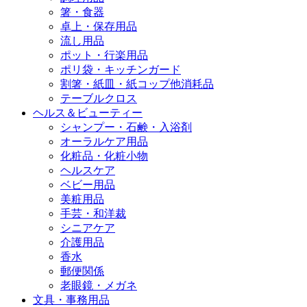
箸・食器
卓上・保存用品
流し用品
ポット・行楽用品
ポリ袋・キッチンガード
割箸・紙皿・紙コップ他消耗品
テーブルクロス
ヘルス＆ビューティー
シャンプー・石鹸・入浴剤
オーラルケア用品
化粧品・化粧小物
ヘルスケア
ベビー用品
美粧用品
手芸・和洋裁
シニアケア
介護用品
香水
郵便関係
老眼鏡・メガネ
文具・事務用品