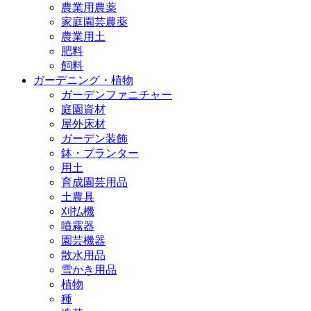
農業用農薬
家庭園芸農薬
農業用土
肥料
飼料
ガーデニング・植物
ガーデンファニチャー
庭園資材
屋外床材
ガーデン装飾
鉢・プランター
用土
育成園芸用品
土農具
刈払機
噴霧器
園芸機器
散水用品
雪かき用品
植物
種