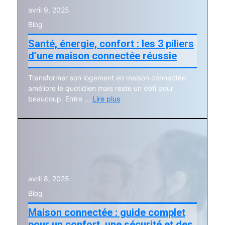
avril 9, 2025
Blog
Santé, énergie, confort : les 3 piliers
d’une maison connectée réussie
Transformer son logement en maison connectée
améliore le quotidien mais reste un défi pour
beaucoup. Entre …
Lire plus
avril 8, 2025
Blog
Maison connectée : guide complet
pour un confort, une sécurité et des