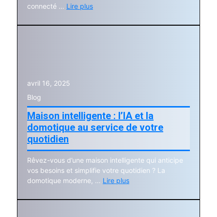
connecté …
Lire plus
avril 16, 2025
Blog
Maison intelligente : l’IA et la
domotique au service de votre
quotidien
Rêvez-vous d’une maison intelligente qui anticipe
vos besoins et simplifie votre quotidien ? La
domotique moderne, …
Lire plus