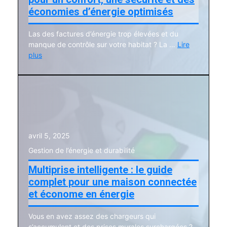
économies d’énergie optimisés
Las des factures d’énergie trop élevées et du
manque de contrôle sur votre habitat ? La …
Lire
plus
avril 5, 2025
Gestion de l’énergie et durabilité
Multiprise intelligente : le guide
complet pour une maison connectée
et économe en énergie
Vous en avez assez des chargeurs qui
s’accumulent et des prises murales surchargées ?