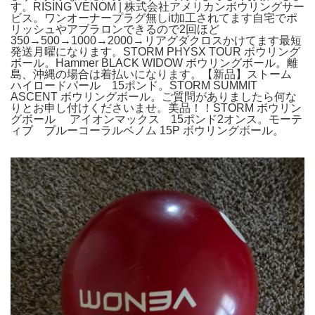
す。RISING VENOM | 株式会社アメリカンボウリングサー
ビス。ワンオーナープラグ無しit加工されてます自宅でポ
リッシュやアブラロンできるので2回ほど
350→500→1000→2000→リアグダクロスかけてます最短
発送月曜になります。STORM PHYSX TOUR ボウリング
ボール。Hammer BLACK WIDOW ボウリングボール。離
島、沖縄の場合は着払いになります。【新品】ストーム
ハイロードパール 15ポンド。STORM SUMMIT
ASCENT ボウリングボール。ご質問がありましたら何な
りとお申し付けくださいませ。美品！！STORM ボウリン
グボール アイオンマックス 15ポンド2オンス。モーテ
ィブ ブルーコーラルベノム 15P ボウリングボール。