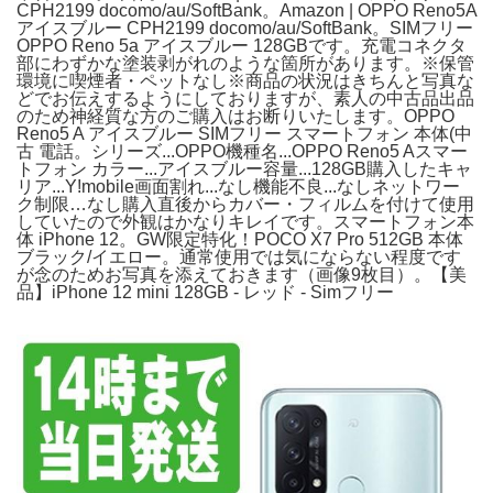
CPH2199 docomo/au/SoftBank。Amazon | OPPO Reno5A
アイスブルー CPH2199 docomo/au/SoftBank。SIMフリー
OPPO Reno 5a アイスブルー 128GBです。充電コネクタ
部にわずかな塗装剥がれのような箇所があります。※保管
環境に喫煙者・ペットなし※商品の状況はきちんと写真な
どでお伝えするようにしておりますが、素人の中古品出品
のため神経質な方のご購入はお断りいたします。OPPO
Reno5 A アイスブルー SIMフリー スマートフォン 本体(中
古 電話。シリーズ...OPPO機種名...OPPO Reno5 Aスマー
トフォン カラー...アイスブルー容量...128GB購入したキャ
リア...Y!mobile画面割れ...なし機能不良...なしネットワー
ク制限…なし購入直後からカバー・フィルムを付けて使用
していたので外観はかなりキレイです。スマートフォン本
体 iPhone 12。GW限定特化！POCO X7 Pro 512GB 本体
ブラック/イエロー。通常使用では気にならない程度です
が念のためお写真を添えておきます（画像9枚目）。【美
品】iPhone 12 mini 128GB - レッド - Simフリー