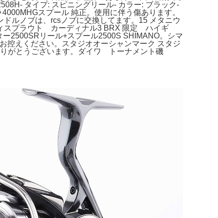
2508H- タイプ: スピニングリール- カラー: ブラック-
テラ4000MHGスプール 純正。使用に伴う傷あります。
付。ハンドルノブは、rcsノブに交換してます。15 メタニウ
ブ ディスプラウト カーディナル3 BRX 限定 ハイギ
500SRリール+スプール2500S SHIMANO。シマ
をお控えください。スタジオオーシャンマーク スタジ
いただきありがとうございます。ダイワ トーナメント磯