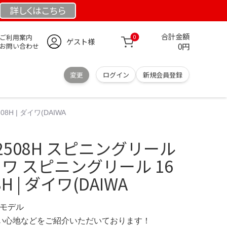
詳しくは
こちら
合計金額
ご利用案内
0
ゲスト様
0円
お問い合わせ
変更
ログイン
新規会員登録
8H | ダイワ(DAIWA
T 2508H スピニングリール
 ダイワ スピニングリール 16
H | ダイワ(DAIWA
限定モデル
の使い心地などをご紹介いただいております！