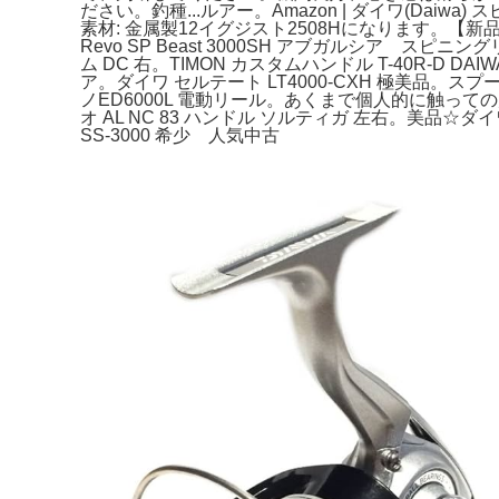
ださい。釣種...ルアー。Amazon | ダイワ(Daiwa)
素材: 金属製12イグジスト2508Hになります。【新品
Revo SP Beast 3000SH アブガルシア ス
ム DC 右。TIMON カスタムハンドル T-40R-D
ア。ダイワ セルテート LT4000-CXH 極美品。ス
ノED6000L 電動リール。あくまで個人的に触
オ AL NC 83 ハンドル ソルティガ 左右。美品
SS-3000 希少 人気中古