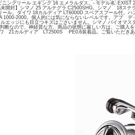
 スピニングリール エギング 16 エメラルダス。- モデル名: EXIST 
未開封】シマノ 25 アルテグラ C2500SHG。シマノ 18ス
ピニングリール。ダイワ 18カルディア LT6000D スペアスプール
 DAIWA 1000-2000。個人的には気にならないレベルです。ア
プールエッジにも目立つキズはごさいません。シマノ バイオマスター2
っての判断なので、神経質な方、商品の状態に厳しい方は、ご購入
☆ダイワ 21カルディア LT2500S PE0.6装着品。ご覧