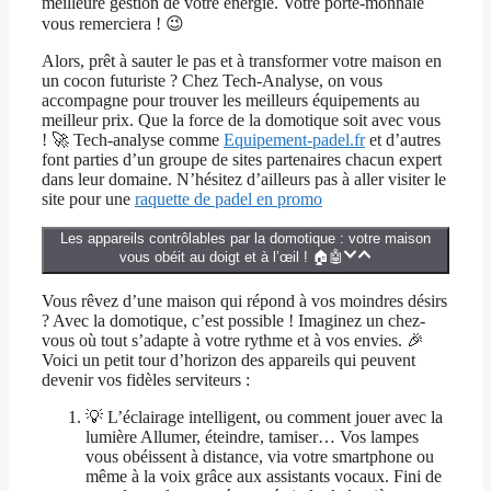
meilleure gestion de votre énergie. Votre porte-monnaie
vous remerciera ! 😉
Alors, prêt à sauter le pas et à transformer votre maison en
un cocon futuriste ? Chez Tech-Analyse, on vous
accompagne pour trouver les meilleurs équipements au
meilleur prix. Que la force de la domotique soit avec vous
! 🚀 Tech-analyse comme
Equipement-padel.fr
et d’autres
font parties d’un groupe de sites partenaires chacun expert
dans leur domaine. N’hésitez d’ailleurs pas à aller visiter le
site pour une
raquette de padel en promo
Les appareils contrôlables par la domotique : votre maison
vous obéit au doigt et à l’œil ! 🏠🤖
Vous rêvez d’une maison qui répond à vos moindres désirs
? Avec la domotique, c’est possible ! Imaginez un chez-
vous où tout s’adapte à votre rythme et à vos envies. 🎉
Voici un petit tour d’horizon des appareils qui peuvent
devenir vos fidèles serviteurs :
💡 L’éclairage intelligent, ou comment jouer avec la
lumière Allumer, éteindre, tamiser… Vos lampes
vous obéissent à distance, via votre smartphone ou
même à la voix grâce aux assistants vocaux. Fini de