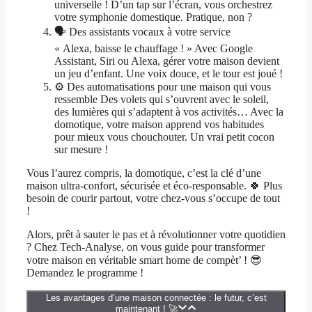
universelle ! D’un tap sur l’écran, vous orchestrez
votre symphonie domestique. Pratique, non ?
🗣️ Des assistants vocaux à votre service
« Alexa, baisse le chauffage ! » Avec Google
Assistant, Siri ou Alexa, gérer votre maison devient
un jeu d’enfant. Une voix douce, et le tour est joué !
⚙️ Des automatisations pour une maison qui vous
ressemble Des volets qui s’ouvrent avec le soleil,
des lumières qui s’adaptent à vos activités… Avec la
domotique, votre maison apprend vos habitudes
pour mieux vous chouchouter. Un vrai petit cocon
sur mesure !
Vous l’aurez compris, la domotique, c’est la clé d’une
maison ultra-confort, sécurisée et éco-responsable. 🍀 Plus
besoin de courir partout, votre chez-vous s’occupe de tout
!
Alors, prêt à sauter le pas et à révolutionner votre quotidien
? Chez Tech-Analyse, on vous guide pour transformer
votre maison en véritable smart home de compèt’ ! 😎
Demandez le programme !
Les avantages d’une maison connectée : le futur, c’est
maintenant ! 🚀