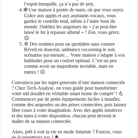
l’esprit tranquille, ça n’a pas de prix.
🌐 Une maison à portée de main, où que vous soyez
Grâce aux applis et aux assistants vocaux, vous
gardez le contrôle total, même à l’autre bout du
monde. Oubliez les angoisses du « j’ai peut-être
laissé le fer à repasser allumé » ! Zen, vous gérez.
😌
⚙️ Des routines pour un quotidien sans couture
Réveil en douceur, ambiance cocooning le soir,
scénarios sur-mesure… Votre maison s’adapte à vos
habitudes pour un confort optimal. C’est un peu
comme avoir un majordome invisible, mais en
mieux ! 😉
Convaincu par les super-pouvoirs d’une maison connectée
? Chez Tech-Analyse, on vous guide pour transformer
votre nid douillet en véritable smart home de compèt’ ! 💪
Commencez par de petits équipements faciles à installer,
comme des ampoules ou des prises connectées, puis laissez
libre cours à votre imagination. Avec des applis intuitives
et des tutos à votre disposition, chacun peut devenir le
maître de sa maison connectée.
Alors, prêt à voir la vie en mode futuriste ? Foncez, vous
ne le regretterez pas ! 🌟