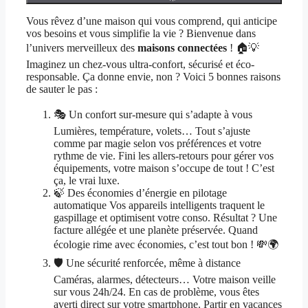
Vous rêvez d’une maison qui vous comprend, qui anticipe
vos besoins et vous simplifie la vie ? Bienvenue dans
l’univers merveilleux des
maisons connectées
! 🏠💡
Imaginez un chez-vous ultra-confort, sécurisé et éco-
responsable. Ça donne envie, non ? Voici 5 bonnes raisons
de sauter le pas :
🎭 Un confort sur-mesure qui s’adapte à vous
Lumières, température, volets… Tout s’ajuste
comme par magie selon vos préférences et votre
rythme de vie. Fini les allers-retours pour gérer vos
équipements, votre maison s’occupe de tout ! C’est
ça, le vrai luxe.
🍃 Des économies d’énergie en pilotage
automatique Vos appareils intelligents traquent le
gaspillage et optimisent votre conso. Résultat ? Une
facture allégée et une planète préservée. Quand
écologie rime avec économies, c’est tout bon ! 💸🌍
🛡️ Une sécurité renforcée, même à distance
Caméras, alarmes, détecteurs… Votre maison veille
sur vous 24h/24. En cas de problème, vous êtes
averti direct sur votre smartphone. Partir en vacances