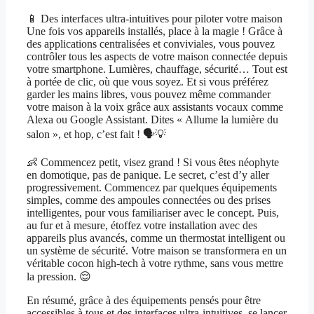
📱 Des interfaces ultra-intuitives pour piloter votre maison
Une fois vos appareils installés, place à la magie ! Grâce à
des applications centralisées et conviviales, vous pouvez
contrôler tous les aspects de votre maison connectée depuis
votre smartphone. Lumières, chauffage, sécurité… Tout est
à portée de clic, où que vous soyez. Et si vous préférez
garder les mains libres, vous pouvez même commander
votre maison à la voix grâce aux assistants vocaux comme
Alexa ou Google Assistant. Dites « Allume la lumière du
salon », et hop, c’est fait ! 🗣️💡
👶 Commencez petit, visez grand ! Si vous êtes néophyte
en domotique, pas de panique. Le secret, c’est d’y aller
progressivement. Commencez par quelques équipements
simples, comme des ampoules connectées ou des prises
intelligentes, pour vous familiariser avec le concept. Puis,
au fur et à mesure, étoffez votre installation avec des
appareils plus avancés, comme un thermostat intelligent ou
un système de sécurité. Votre maison se transformera en un
véritable cocon high-tech à votre rythme, sans vous mettre
la pression. 😌
En résumé, grâce à des équipements pensés pour être
accessibles à tous et des interfaces ultra-intuitives, se lancer