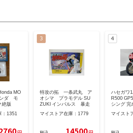
onda MO
特攻の拓 一条武丸 ア
ハセガワ1/1
Zホンダ モ
オシマ プラモデル SU
R500 G
ク絶版
ZUKI インパルス 暴走
シング 完
族
庫：
1351
マイストア在庫：
1779
マイスト
2760
14500
円
円
税込
税込