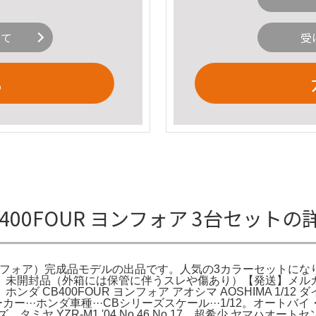
いて
受
る
400FOUR ヨンフォア 3台セット
UR（ヨンフォア）完成品モデルの出品です。人気の3カラーセット
】未開封品（外箱には保管に伴うスレや傷あり）【発送】メル
CB400FOUR ヨンフォア アオシマ AOSHIMA 1/12 ダ
··ホンダ車種···CBシリーズスケール···1/12。オートバイ・バイク 
ッズ。タミヤ YZR-M1 '04 No.46 No.17。超希少 ヤマハ