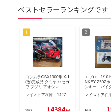
ベストセラーランキングです
ヨシムラGSX1300隼 X-1
エブロ 1/10 H
(改)完成品 タミヤ ハセガ
NKEY Z50
ワ フジミ アオシマ
ンキー バイ
マイストア在庫：
1427
マイストア在
14384
1
円
税込
税込