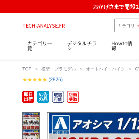
おかげさまで開設2
TECH-ANALYSE.FR
カテゴリ一
デジタルチラ
Howto情
覧
シ
報
TOP
模型・プラモデル
オートバイ・バイク
G
(2826)