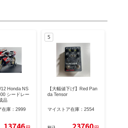
2 Honda NS
【大幅値下げ】Red Pan
P500 シードレー
da Tensor
成品
ア在庫：
2999
マイストア在庫：
2554
13746
23760
円
円
税込