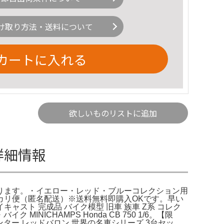
け取り方法・送料について
カートに入れる
欲しいものリストに追加
の詳細情報
になります。・イエロー・レッド・ブルーコレクション用
カリ便（匿名配送）※送料無料即購入OKです。早い
イキャスト 完成品 バイク模型 旧車 族車 Z系 コレク
MINICHAMPS Honda CB 750 1/6。【限
オートセンター レッドバロン 世界の名車シリーズ 3台セッ