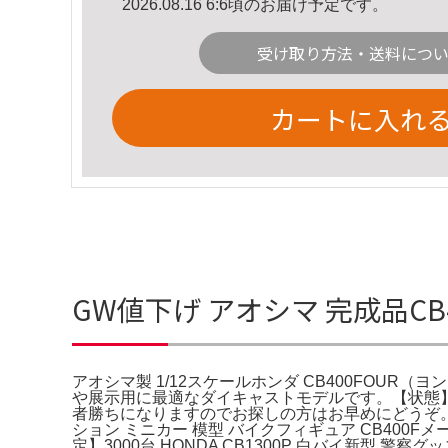
2026.08.16 6:6頃のお届け予定です。
受け取り方法・送料につ
カートに入れ
GW値下げ アオシマ 完成品CB
アオシマ製 1/12スケールホンダ CB400FO
や展示用に最適なダイキャストモデルです。【状態
者勝ちになりますのでお探しの方はお早めにどうぞ。ホンダ 
ション ミニカー 模型 バイクフィギュア CB400Fメーカー·
定】3000台 HONDA CB1300P 白バイ新型 警察グ