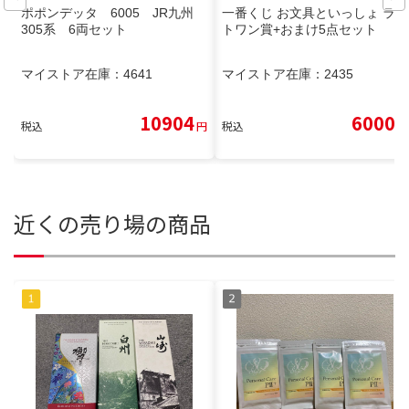
ポポンデッタ 6005 JR九州
一番くじ お文具といっしょ ラス
305系 6両セット
トワン賞+おまけ5点セット
マイストア在庫：
4641
マイストア在庫：
2435
10904
6000
税込
円
税込
円
近くの売り場の商品