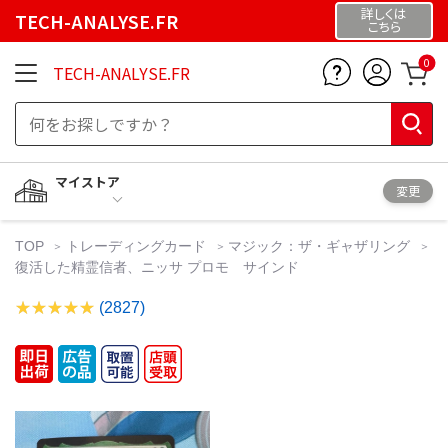
詳しくは
TECH-ANALYSE.FR
こちら
0
TECH-ANALYSE.FR
マイストア
変更
TOP
トレーディングカード
マジック：ザ・ギャザリング
復活した精霊信者、ニッサ プロモ サインド
(2827)