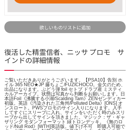
欲しいものリストに追加
復活した精霊信者、ニッサ プロモ サ
インドの詳細情報
ご覧いただきありがとうございます。【PSA10】告別 ホ
イル 365 NEO★JP 藤ちょこ/FUZICHOCO。金欠のため、
出品になります。ぶどう弾 foil セトブ ドラブ産 ミスティ
カルアーカイブ。状態は写真から判断をお願いします。日
本語Foil《沸騰する小湖/Scalding Tarn》ZENゼンディカー
初版。英語《汚染された三角州/Polluted Delta》[ONS] オ
ンスロート。PWSプロモのサイン入りになります。入手
してすぐにスリーブに入れ、サインをいただく時のみスリ
ーブから出してサインを頂きました。マジック：ザ・ギャ
ザリング モダンフォーマット 緑トロンデッキ。《無のロ
ッド/Null Rod》[WTH]英語版。値下げ不可 即購入可能で