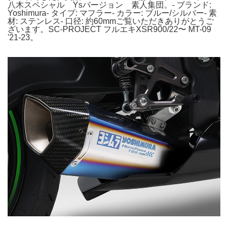
八木スペシャル Ysバージョン 素人集団。- ブランド:
Yoshimura- タイプ: マフラー- カラー: ブルー/シルバー- 素
材: ステンレス- 口径: 約60mmご覧いただきありがとうご
ざいます。SC-PROJECT フルエキXSR900/22〜 MT-09
'21-23。