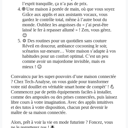
l’esprit tranquille, ça n’a pas de prix.
🌐 Une maison à portée de main, où que vous soyez
Grâce aux applis et aux assistants vocaux, vous
gardez le contrôle total, même à l’autre bout du
monde. Oubliez les angoisses du « j’ai peut-être
laissé le fer à repasser allumé » ! Zen, vous gérez.
😌
⚙️ Des routines pour un quotidien sans couture
Réveil en douceur, ambiance cocooning le soir,
scénarios sur-mesure… Votre maison s’adapte à vos
habitudes pour un confort optimal. C’est un peu
comme avoir un majordome invisible, mais en
mieux ! 😉
Convaincu par les super-pouvoirs d’une maison connectée
? Chez Tech-Analyse, on vous guide pour transformer
votre nid douillet en véritable smart home de compèt’ ! 💪
Commencez par de petits équipements faciles à installer,
comme des ampoules ou des prises connectées, puis laissez
libre cours à votre imagination. Avec des applis intuitives
et des tutos à votre disposition, chacun peut devenir le
maître de sa maison connectée.
Alors, prêt à voir la vie en mode futuriste ? Foncez, vous
ne le regretterez pas ! 🌟