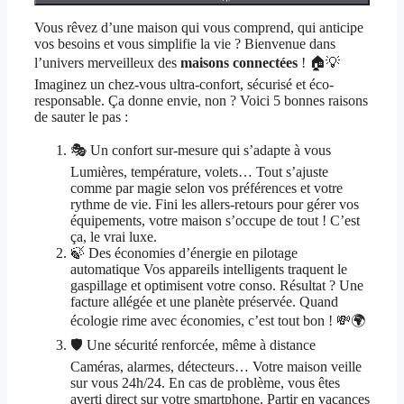
Vous rêvez d’une maison qui vous comprend, qui anticipe
vos besoins et vous simplifie la vie ? Bienvenue dans
l’univers merveilleux des
maisons connectées
! 🏠💡
Imaginez un chez-vous ultra-confort, sécurisé et éco-
responsable. Ça donne envie, non ? Voici 5 bonnes raisons
de sauter le pas :
🎭 Un confort sur-mesure qui s’adapte à vous
Lumières, température, volets… Tout s’ajuste
comme par magie selon vos préférences et votre
rythme de vie. Fini les allers-retours pour gérer vos
équipements, votre maison s’occupe de tout ! C’est
ça, le vrai luxe.
🍃 Des économies d’énergie en pilotage
automatique Vos appareils intelligents traquent le
gaspillage et optimisent votre conso. Résultat ? Une
facture allégée et une planète préservée. Quand
écologie rime avec économies, c’est tout bon ! 💸🌍
🛡️ Une sécurité renforcée, même à distance
Caméras, alarmes, détecteurs… Votre maison veille
sur vous 24h/24. En cas de problème, vous êtes
averti direct sur votre smartphone. Partir en vacances