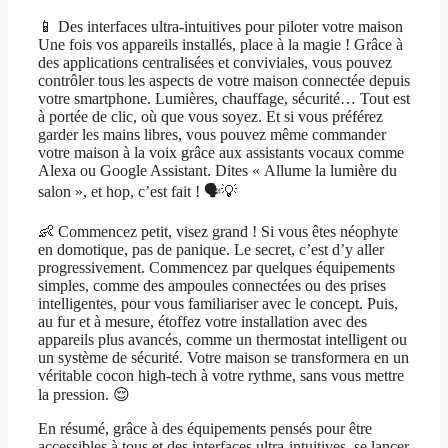
📱 Des interfaces ultra-intuitives pour piloter votre maison
Une fois vos appareils installés, place à la magie ! Grâce à
des applications centralisées et conviviales, vous pouvez
contrôler tous les aspects de votre maison connectée depuis
votre smartphone. Lumières, chauffage, sécurité… Tout est
à portée de clic, où que vous soyez. Et si vous préférez
garder les mains libres, vous pouvez même commander
votre maison à la voix grâce aux assistants vocaux comme
Alexa ou Google Assistant. Dites « Allume la lumière du
salon », et hop, c’est fait ! 🗣️💡
👶 Commencez petit, visez grand ! Si vous êtes néophyte
en domotique, pas de panique. Le secret, c’est d’y aller
progressivement. Commencez par quelques équipements
simples, comme des ampoules connectées ou des prises
intelligentes, pour vous familiariser avec le concept. Puis,
au fur et à mesure, étoffez votre installation avec des
appareils plus avancés, comme un thermostat intelligent ou
un système de sécurité. Votre maison se transformera en un
véritable cocon high-tech à votre rythme, sans vous mettre
la pression. 😌
En résumé, grâce à des équipements pensés pour être
accessibles à tous et des interfaces ultra-intuitives, se lancer