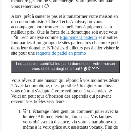
meilleure gestion de votre énergie. Votre porte-monnaie
vous remerciera ! 😉
Alors, prêt à sauter le pas et à transformer votre maison en
un cocon futuriste ? Chez Tech-Analyse, on vous
accompagne pour trouver les meilleurs équipements au
meilleur prix. Que la force de la domotique soit avec vous
! 🚀 Tech-analyse comme
Equipement-padel.fr
et d’autres
font parties d’un groupe de sites partenaires chacun expert
dans leur domaine. N’hésitez d’ailleurs pas à aller visiter le
site pour une
raquette de padel en promo
Les appareils contrôlables par la domotique : votre maison
vous obéit au doigt et à l’œil ! 🏠🤖
Vous rêvez d’une maison qui répond à vos moindres désirs
? Avec la domotique, c’est possible ! Imaginez un chez-
vous où tout s’adapte à votre rythme et à vos envies. 🎉
Voici un petit tour d’horizon des appareils qui peuvent
devenir vos fidèles serviteurs :
💡 L’éclairage intelligent, ou comment jouer avec la
lumière Allumer, éteindre, tamiser… Vos lampes
vous obéissent à distance, via votre smartphone ou
même à la voix grâce aux assistants vocaux. Fini de