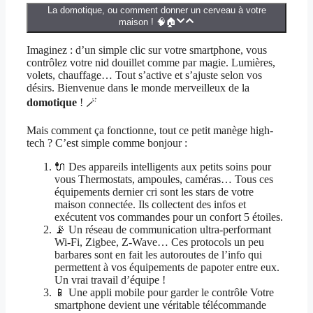
La domotique, ou comment donner un cerveau à votre
maison ! 🧠🏠
Imaginez : d’un simple clic sur votre smartphone, vous
contrôlez votre nid douillet comme par magie. Lumières,
volets, chauffage… Tout s’active et s’ajuste selon vos
désirs. Bienvenue dans le monde merveilleux de la
domotique
! 🪄
Mais comment ça fonctionne, tout ce petit manège high-
tech ? C’est simple comme bonjour :
🔌 Des appareils intelligents aux petits soins pour
vous Thermostats, ampoules, caméras… Tous ces
équipements dernier cri sont les stars de votre
maison connectée. Ils collectent des infos et
exécutent vos commandes pour un confort 5 étoiles.
📡 Un réseau de communication ultra-performant
Wi-Fi, Zigbee, Z-Wave… Ces protocols un peu
barbares sont en fait les autoroutes de l’info qui
permettent à vos équipements de papoter entre eux.
Un vrai travail d’équipe !
📱 Une appli mobile pour garder le contrôle Votre
smartphone devient une véritable télécommande