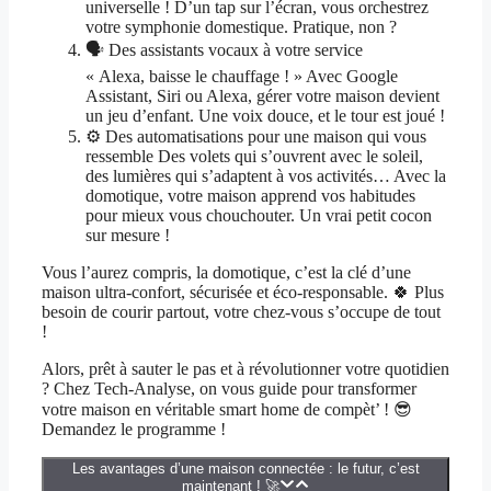
universelle ! D’un tap sur l’écran, vous orchestrez
votre symphonie domestique. Pratique, non ?
🗣️ Des assistants vocaux à votre service
« Alexa, baisse le chauffage ! » Avec Google
Assistant, Siri ou Alexa, gérer votre maison devient
un jeu d’enfant. Une voix douce, et le tour est joué !
⚙️ Des automatisations pour une maison qui vous
ressemble Des volets qui s’ouvrent avec le soleil,
des lumières qui s’adaptent à vos activités… Avec la
domotique, votre maison apprend vos habitudes
pour mieux vous chouchouter. Un vrai petit cocon
sur mesure !
Vous l’aurez compris, la domotique, c’est la clé d’une
maison ultra-confort, sécurisée et éco-responsable. 🍀 Plus
besoin de courir partout, votre chez-vous s’occupe de tout
!
Alors, prêt à sauter le pas et à révolutionner votre quotidien
? Chez Tech-Analyse, on vous guide pour transformer
votre maison en véritable smart home de compèt’ ! 😎
Demandez le programme !
Les avantages d’une maison connectée : le futur, c’est
maintenant ! 🚀