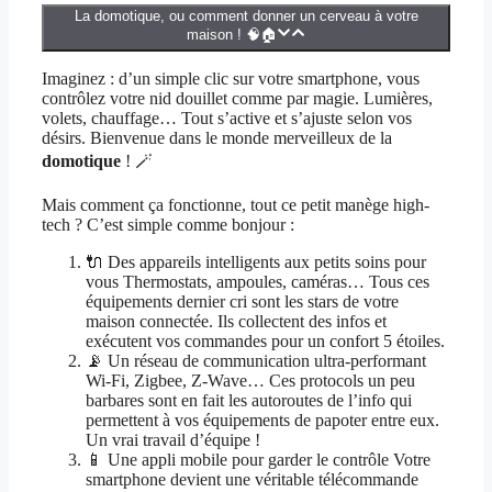
La domotique, ou comment donner un cerveau à votre
maison ! 🧠🏠
Imaginez : d’un simple clic sur votre smartphone, vous
contrôlez votre nid douillet comme par magie. Lumières,
volets, chauffage… Tout s’active et s’ajuste selon vos
désirs. Bienvenue dans le monde merveilleux de la
domotique
! 🪄
Mais comment ça fonctionne, tout ce petit manège high-
tech ? C’est simple comme bonjour :
🔌 Des appareils intelligents aux petits soins pour
vous Thermostats, ampoules, caméras… Tous ces
équipements dernier cri sont les stars de votre
maison connectée. Ils collectent des infos et
exécutent vos commandes pour un confort 5 étoiles.
📡 Un réseau de communication ultra-performant
Wi-Fi, Zigbee, Z-Wave… Ces protocols un peu
barbares sont en fait les autoroutes de l’info qui
permettent à vos équipements de papoter entre eux.
Un vrai travail d’équipe !
📱 Une appli mobile pour garder le contrôle Votre
smartphone devient une véritable télécommande