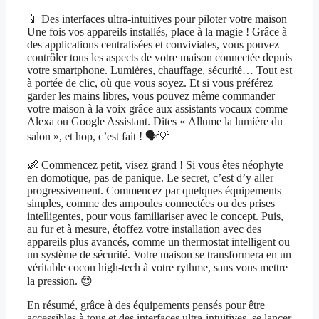
📱 Des interfaces ultra-intuitives pour piloter votre maison
Une fois vos appareils installés, place à la magie ! Grâce à
des applications centralisées et conviviales, vous pouvez
contrôler tous les aspects de votre maison connectée depuis
votre smartphone. Lumières, chauffage, sécurité… Tout est
à portée de clic, où que vous soyez. Et si vous préférez
garder les mains libres, vous pouvez même commander
votre maison à la voix grâce aux assistants vocaux comme
Alexa ou Google Assistant. Dites « Allume la lumière du
salon », et hop, c’est fait ! 🗣️💡
👶 Commencez petit, visez grand ! Si vous êtes néophyte
en domotique, pas de panique. Le secret, c’est d’y aller
progressivement. Commencez par quelques équipements
simples, comme des ampoules connectées ou des prises
intelligentes, pour vous familiariser avec le concept. Puis,
au fur et à mesure, étoffez votre installation avec des
appareils plus avancés, comme un thermostat intelligent ou
un système de sécurité. Votre maison se transformera en un
véritable cocon high-tech à votre rythme, sans vous mettre
la pression. 😌
En résumé, grâce à des équipements pensés pour être
accessibles à tous et des interfaces ultra-intuitives, se lancer