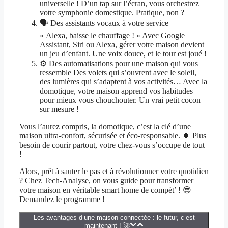
universelle ! D’un tap sur l’écran, vous orchestrez
votre symphonie domestique. Pratique, non ?
🗣️ Des assistants vocaux à votre service
« Alexa, baisse le chauffage ! » Avec Google
Assistant, Siri ou Alexa, gérer votre maison devient
un jeu d’enfant. Une voix douce, et le tour est joué !
⚙️ Des automatisations pour une maison qui vous
ressemble Des volets qui s’ouvrent avec le soleil,
des lumières qui s’adaptent à vos activités… Avec la
domotique, votre maison apprend vos habitudes
pour mieux vous chouchouter. Un vrai petit cocon
sur mesure !
Vous l’aurez compris, la domotique, c’est la clé d’une
maison ultra-confort, sécurisée et éco-responsable. 🍀 Plus
besoin de courir partout, votre chez-vous s’occupe de tout
!
Alors, prêt à sauter le pas et à révolutionner votre quotidien
? Chez Tech-Analyse, on vous guide pour transformer
votre maison en véritable smart home de compèt’ ! 😎
Demandez le programme !
Les avantages d’une maison connectée : le futur, c’est
maintenant ! 🚀