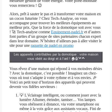
meilleure gestion de votre énergie. Votre porte-monnaie
vous remerciera ! 😉
Alors, prêt à sauter le pas et à transformer votre maison en
un cocon futuriste ? Chez Tech-Analyse, on vous
accompagne pour trouver les meilleurs équipements au
meilleur prix. Que la force de la domotique soit avec vous
! 🚀 Tech-analyse comme
Equipement-padel.fr
et d’autres
font parties d’un groupe de sites partenaires chacun expert
dans leur domaine. N’hésitez d’ailleurs pas à aller visiter le
site pour une
raquette de padel en promo
Les appareils contrôlables par la domotique : votre maison
vous obéit au doigt et à l’œil ! 🏠🤖
Vous rêvez d’une maison qui répond à vos moindres désirs
? Avec la domotique, c’est possible ! Imaginez un chez-
vous où tout s’adapte à votre rythme et à vos envies. 🎉
Voici un petit tour d’horizon des appareils qui peuvent
devenir vos fidèles serviteurs :
💡 L’éclairage intelligent, ou comment jouer avec la
lumière Allumer, éteindre, tamiser… Vos lampes
vous obéissent à distance, via votre smartphone ou
même à la voix grâce aux assistants vocaux. Fini de