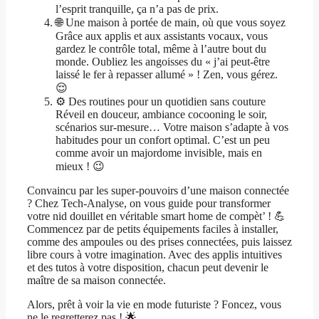
l’esprit tranquille, ça n’a pas de prix.
🌐 Une maison à portée de main, où que vous soyez
Grâce aux applis et aux assistants vocaux, vous
gardez le contrôle total, même à l’autre bout du
monde. Oubliez les angoisses du « j’ai peut-être
laissé le fer à repasser allumé » ! Zen, vous gérez.
😌
⚙️ Des routines pour un quotidien sans couture
Réveil en douceur, ambiance cocooning le soir,
scénarios sur-mesure… Votre maison s’adapte à vos
habitudes pour un confort optimal. C’est un peu
comme avoir un majordome invisible, mais en
mieux ! 😉
Convaincu par les super-pouvoirs d’une maison connectée
? Chez Tech-Analyse, on vous guide pour transformer
votre nid douillet en véritable smart home de compèt’ ! 💪
Commencez par de petits équipements faciles à installer,
comme des ampoules ou des prises connectées, puis laissez
libre cours à votre imagination. Avec des applis intuitives
et des tutos à votre disposition, chacun peut devenir le
maître de sa maison connectée.
Alors, prêt à voir la vie en mode futuriste ? Foncez, vous
ne le regretterez pas ! 🌟