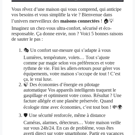
Vous rêvez d’une maison qui vous comprend, qui anticipe
vos besoins et vous simplifie la vie ? Bienvenue dans
l’univers merveilleux des
maisons connectées
! 🏠💡
Imaginez un chez-vous ultra-confort, sécurisé et éco-
responsable. Ça donne envie, non ? Voici 5 bonnes raisons
de sauter le pas :
🎭 Un confort sur-mesure qui s’adapte à vous
Lumières, température, volets… Tout s’ajuste
comme par magie selon vos préférences et votre
rythme de vie. Fini les allers-retours pour gérer vos
équipements, votre maison s’occupe de tout ! C’est
ça, le vrai luxe.
🍃 Des économies d’énergie en pilotage
automatique Vos appareils intelligents traquent le
gaspillage et optimisent votre conso. Résultat ? Une
facture allégée et une planète préservée. Quand
écologie rime avec économies, c’est tout bon ! 💸🌍
🛡️ Une sécurité renforcée, même à distance
Caméras, alarmes, détecteurs… Votre maison veille
sur vous 24h/24. En cas de problème, vous êtes
averti direct sur votre smartphone. Partir en vacances