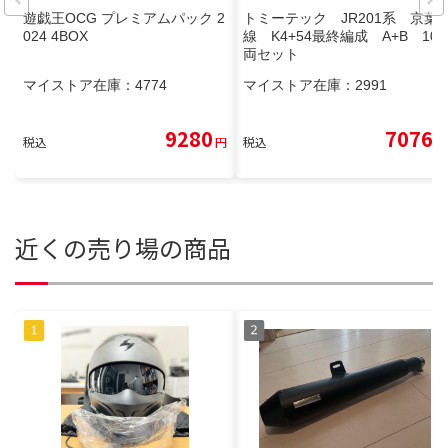
遊戯王OCG プレミアムパック 2
トミーテック JR201系 京葉
024 4BOX
線 K4+54最終編成 A+B 10
両セット
マイストア在庫：
4774
マイストア在庫：
2991
9280
7076
税込
円
税込
円
近くの売り場の商品