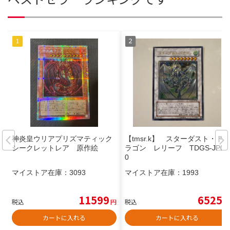
神炎皇ウリアプリズマティック
【tmsr.k】 スターダスト・ド
シークレットレア 原作絵
ラゴン レリーフ TDGS-JP04
0
マイストア在庫：
3093
マイストア在庫：
1993
11599
6525
税込
円
税込
円
カートに入れる
カートに入れる